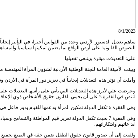
8/1/2023
ساهم تعديل الدستور الأردني وعدد من القوانين أخيرا، في التأثير إي
النصوص القانونية على أرض الواقع بما يضمن تمكينها سياسياً والمساهم
علي: التعديلات مؤثرة وينبغي تفعيلها
وبينت الأمينة العامة للجنة الوطنية الأردنية لشؤون المرأة المهندسة مها علي أن عام 2022 شهد العديد من الإنجاز
وأملت أن تؤثر هذه التعديلات إيجابياً في تعزيز دور المرأة في الأردن
لتنص في الفقرة 5 على أن يحمي القانون حقوق الأشخاص ذوي الإعاقة ويعزز مشاركتهم واندماجهم في مناحي الحياة المختلفة، كما يحمي الأمومة والطفولة والشيخوخة ويرعى النشء ويمنع الإساءة والاستغلال.
وفي الفقرة 6 تكفل الدولة تمكين المرأة ودعمها للقيام بدور فاعل في بناء المجتمع بما يضمن تكافؤ الفرص على أساس العدل والإنصاف وحمايتها من جميع أشكال العنف والتمييز.
وفي الفقرة 7 بحيث تكفل الدولة تعزيز قيم المواطنة والتسا
ابداعاتهم وابتكاراتهم.
ولفتت إلى أن صدور قانون حقوق الطفل ضمن حقه في التمتع بجميع الحقوق