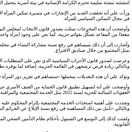
لتنشئته تنشئة سليمة تحترم الكرامة الإنسانية في بيئة أسرية يتحمل الو
ورأت علي أنه تحققت العديد من الإنجازات في مسيرة تمكين المرأة ا
في مجال التمكين السياسي للمرأة.
مقعدًا من المقاعد تشكَّل بقوائم حزبية. كما نص على وجود امرأة واحد
تمثل المجتمع من خلال صناديق الاقتراع.
وبالتالي زيادة فرص ترشحهن في القائمة الحزبية، إضافة لما يوفره نظ
وتؤكد علي أن هذه التعديلات بمجملها «ستساهم في تعزيز دور المرأة في
العقوبات السالبة للحرية لسنة 2022 مثل الخدمة المجتمعية والمراقبة المجتمعية، والمراقبة الإلكترونية وحظر ارتياد المحكوم عليه أماكن محددة، من خلال السوار الإلكتروني كبديل للتوقيف القضائي.
وشددت على أهمية استحداث الخدمة المجتمعية بإلزام المحكوم عليه وب
وبالتالي «نأمل من ذلك المساهمة في رفع نسبة الإبلاغ عن الجرائم الب
ولفتت كذلك إلى التوسع في الشمول بأحكام نظام التأمين الصحي المدن
القانونية.