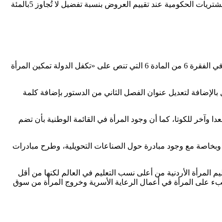
ونبهت إلى أهمية قرار مجلس الوزراء استناداً لأحكام نظام المشتريات الحكومية لعام 2022 بمنح أفضلية خاصة بإدماج النوع الإجتماعي في المشتريات الحكومية عند تقييم العروض بنسبة تفضيل لا تُجاوز 5بالمئة
من جهتها قالت وزيرة التنمية الاجتماعية السابقة ريم أبو حسان إن التمكين السياسي والاقتصادي للمرأة بفاعلية بدأ منذ إضافة نص دستوري في الفقرة 6 من المادة 6 التي تنص على «تكفل الدولة تمكين المرأة
بالإضافة لتعديل عنوان الفصل الثاني من الدستور بإضافة كلمة
الدستور ومن خلال القوانين يترجم هذا النص الدستوري بتعديلات قانوني الانتخاب والأحزاب الجديدين وزيادة مقاعد المرأة إلى 18 مقعدا وآخر للكوتا، كما أن وجود المرأة في القائمة الوطنية بأن تضم
وبخاصة مع وجود مبادرة حول الصناعات التحويلية، وطرح مبادرات
م المرأة الأردنية من أعلى نسب التعليم في العالم لكنها من أقل
عبء على المرأة في أعمال الرعاية الأسرية وخروج المرأة من سوق