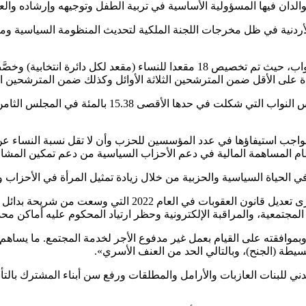
الدان فيها المسؤولية الأساسية في تربية الطفل وتوجيهه وإرشاده والعناي
لأردنية في ظل مخرجات اللجنة الملكية لتحديث المنظومة السياسية وم
ة على الأقل ضمن المترشحين الثلاثة الأوائل وكذلك ضمن المترشحين الثل
وأشارت إلى أن ذلك سيساهم في رفع نسبة مشاركة النسا
ام المساهمة المالية في دعم الأحزاب السياسية من دعم تمكين المشارك
 الحياة السياسية والحزبية من خلال زيادة تمثيل المرأة في الأحزاب و
وأوضحت علي أنه لتسهيل تطبيق قانون الحماية من العنف الأسري
موافقته على القيام بعمل غير مدفوع الأجر لخدمة المجتمع. ما يساهم
سيطة (الجنح)، وبالتالي الحد من العنف الأسري».
ي للبنات العازبات والأرامل والمطلقات ورفع سن أبناء المشترك بالتأ