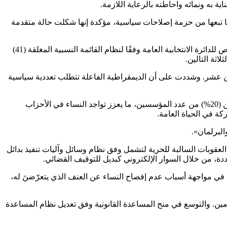
ة به ونمائه واحاطته بالرعاية اللازمة.
ا تبعها من حزمة إصلاحات سياسية، مؤكدة إنها شكلت حالة متقدمة
وأوضحت أن هذه المخرجات تمثلت بصدور قانون الانتخاب لمجلس النواب، حيث تم تخصيص 18 مقعدا للنساء (مقعد لكل دائرة انتخابية) وخصَّص للدائرة الانتخابية العامة وفقًا لنظام القائمة النسبية المغلقة (41)
اثة التالين.
ء في مجلس النواب التي شكلت في حدها الأقصى 15.38 بالمئة في المجلس الثامن عشر. وشددت على أن الديمقراطية الفاعلة تتطلب تعددية سياسية
وعرضت لصدور قانون الأحزاب السياسية الذي نص على المتطلبات الواجب استيفاؤها في عدد المؤسسين للحزب وأن لا تقل نسبة النساء عن (20%) من عدد المؤسسين، ما يعزز تواجد النساء في الأحزاب
ة في الحياة العامة.
البرلمان».
 جرى تعديل قانون العقوبات في العام 2022 التي وسعت من شريحة بدائل العقوبات السالبة للحرية لتشمل وفق نظام وسائل وآليات تنفيذ بدائل
 في مواجهة أسباب عدم إفصاح النساء عن العنف الذي يتعرّضنَ له،
مين. والتوسع في منح المساعدة القانونية وفق تعديل نظام المساعدة