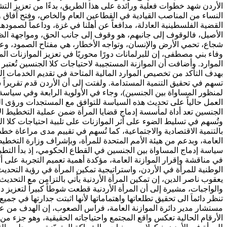
الأردن شهد خطوات فعلية ورائدة على هذا الطريق، بدءًا من تعزيز الت
النساء من المناصب القيادية في القطاعين العام والخاص، وفتح آفاق و
القضية الفلسطينية العادلة، مدافعاً عن أهلنا في غزة، وداعماً لصمودهم
الأصيل، فالوقوف إلى جانبهم، هو وقوف إلى جانب الحق، ومواجهة الظل
شجاع، تحمي الأرض والإنسان، وتواجه الأخطار، هي مفتاح الصمود، وعنوا
وفاء بني مصطفى، إن للبرلمانات دورًا محوريًا في تعزيز الموازنات الم
الموارد. وأضافت أن الموازنة المستجيبة لاحتياجات كلا الجنسين تُعتبر
بهدف التأكد من تخصيص الموارد المالية المتاحة في تقديم الخدمات الح
لمنظور المساواة بين الجنسين)، وجاء في الأولوية الرابعة وفي سياسة 
العمل حالياً على تحديث هذه السياسة للتوافق مع المستجدات ورؤى التح
الجنسين تعد أداة لمأسسة إدماج قضايا المرأة ضمن عملية التخطيط الا
وتُسهم في تسليط الضوء على أثر الموازنات على تلبية احتياجات كلا الجن
بالتنمية الاقتصادية والاجتماعية، كما تُسهم في تقييم مدى مراعاة خط
العامة، وبدعم من هيئة الأمم المتحدة للمرأة، وبإشراف وزارة التخطيط
في مناقشة وإقرار الموازنة العامة، مؤكدة أهمية تعميم التجربة على 
الوطنية للمرأة في الأردن، واستراتيجية تمكين المرأة في رؤية التحديث
يعقوب ناصر الدين، إن تمكين المرأة الأردنية يأتي بالتزامن مع التحديث 
والواجبات، مشيرة إلى أن المرأة الأردنية قطعت شوطاً كبيراً لتعزيز دو
تنظر دائماَ الى تحقيق تطلعاتها واهتماماتها لأنها اثبتت جدارتها في 
مستشار مدير دائرة الموازنة العامة، فراس الصعوب، إن الهدف من عمل 
الأرقام الحالية تعكس واقع المجتمع واحتياجاته الحقيقية، وهو جزء من 