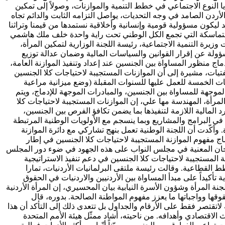
 النوع الاجتماعي في خطط التنمية والموازنات، وصولاً إلى تمكين
ردن الصامد في وجه التحديات، يواصل التزامه الثابت والدائم تجاه
د ليكون مسؤولية قومية وإنسانية وأخلاقية نستمدها من قيمنا وتراثنا
 المتماسكة التي تجمع الكل الوطني تحت راية واحدة خلف ملك هاشمي
رة التنمية الاجتماعية، رئيسة اللجنة الوزارية لتمكين المرأة،
مسؤولة عن إقرار القوانين والسياسات المالية وضمان عدالة توزيع
اج منظور المساواة بين الجنسين عند إعداد وتنفيذ الموازنة العامة،
فتيات، مشيرة إلى أن الموازنات المستجيبة لاحتياجات كلا الجنسين
ماً على إعلان منهاج عمل بيكين فوضع أحد الأولويات الخمسة للعمل عليها للسنوات المقبلة (وضع ميزانية مراعية
لموجهة للمساواة بين الجنسين، والمبادرات الموجهة للإدماج، ويتم
لمرأة، المهندسة مها علي، إن الموازنات المستجيبة لاحتياجات كلا
المالية اللازمة لتنفيذها بما يضمن تكافؤ الفرص بين الجنسين،
ا في البرامج والمشاريع وبما ينسجم مع الأولويات الوطنية المرتبطة
وأكّدت أن اللجنة الوطنية تعمل بنهج تشاركي مع دائرة الموازنة
ماج مفهوم الموازنة المستجيبة لاحتياجات كلا الجنسين في إطار
زارات ببرامج محددة. وأشارت إلى أهمية اطّلاع اللجان المعنية في مجلس النواب على هذه الجهود في ضوء دور المجلس
 المستجيبة لاحتياجات كلا الجنسين في دعم تنفيذ الاستراتيجية
ط القطاعية. وقالت رئيسة ملتقى البرلمانيات الأردنيات، تمارا
 تأكيداً على مبدأ المساواة بين الأردنيين والاردنيات في الحقوق
نة المرأة وشؤون الأسرة النيابية بيان المحسيري، إن المرأة الأردنية
وقها وواجباتها ما يعزز مفهوم المواطنة الصالحة. بدوره، قال
اتقتصر فقط على الأرقام والجداول بل تتعدى ذلك إلى التأكد أن هذا
 الاقتصادي وأهدافه. من ناحيته، أشاد ممثّل هيئة الأمم المتحدة