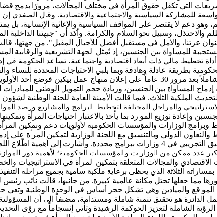
شريعات التي تكفل حقوق المرأة في مختلف المجالات، مرورًا بدمج قضايا
اسعة للمشاركة السياسية والاجتماعية والاقتصادية. وقال الصفدي إن الأ
، وهو دعم لا يقتصر على المواقف السياسية والإغاثية الإنسانية، بل يمت
م والاحتلال، وسبيل نحو السلام والكرامة. وأكد أن "جبهتنا الداخلية
ن عزتنا، والأمل في مستقبل أفضل للأجيال المقبل". من جهتها، قالت وزي
ستجيبة للمساواة بين الجنسين، إذ تُمثل الجهة التشريعية والرقابية ال
 أداة تخطيط مالي ذات أبعاد اقتصادية واجتماعية، تساعد الحكومة في إدم
كومية بطريقة عادلة وهادفة وبما يلبي الاحتياجات المحددة للنساء وال
تسهم في تحقيق التنمية المستدامة. ولفتت إلى أن الأردن قدم تقريراً شاملاً بعد مرور 30 عا
إدماج المساواة بين الجنسين، وزيادة حجم التمويل الوطني للمبادرات ا
ديث الملكية الثلاث. فيما قالت الأمينة العامة للجنة الوطنية لشؤون ا
ستراتيجي والمراحل المختلفة لتخطيط البرامج والمشاريع ورصد الموارد 
سين وإعادة توزيع الموارد بما يأخذ بالاعتبار احتياجات المرأة وتمكينه
ط وبرامج الوزارات والمؤسسات الحكومية لأولويات دعم وتمكين المرأة. 
 والتعاون الدولي وبالتنسيق مع اللجنة الوزارية لتمكين المرأة على إد
سياسة إدماج المساواة بين الجنسين في القطاع الحكومي، إذ بدأ التطبيق التجريبي في 4 و
أكبر عدد ممكن من الوزارات والمؤسسات الحكومية؛ لأهمية دور الموازنة
 الاقتصادي والمجالات المتعلقة بتمكين المرأة في الاستراتيجيات والخط
بمساراته الثلاثة الذي يحظى برعاية ملكية سامية بجميع مراحله التنفيذية
رها مما جعلها تحتل مكانة عالمية كبيرة. من جانبها، قالت نائب رئيس لج
جميع المواقع والميادين وهي تشكل حجر أساس في الوحدة الوطنية وتعي حق
الدائرة هو تحقيق تنمية شاملة ومستدامة، مضيفاً الى أن المسؤولية ل
الرؤية الشاملة لتعزيز الحوكمة الرشيدة وتأتي إنسجاماً مع رؤى التحديث