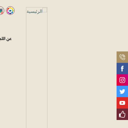
عن اللج