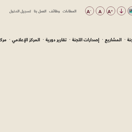
-
A
A
+
A
العطاءات
وظائف
اتصل بنا
تسجيل الدخول
Top
Menu
نة
المشاريع
إصدارات اللجنة
تقارير دورية
المركز الإعلامي
مركز