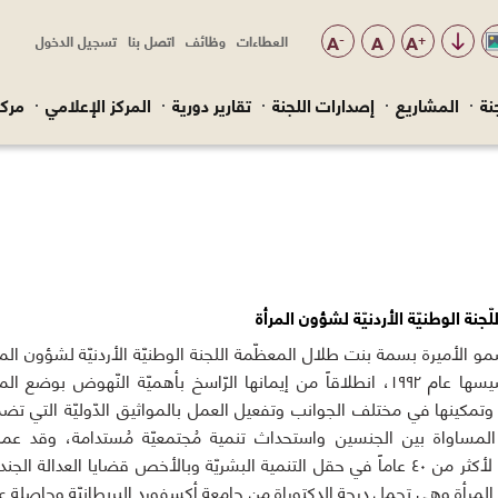
-
A
A
+
A
العطاءات
وظائف
اتصل بنا
تسجيل الدخول
Top
Menu
نة
المشاريع
إصدارات اللجنة
تقارير دورية
المركز الإعلامي
مركز
لّجنة الوطنيّة الأردنيّة لشؤون المرأة
و الأميرة بسمة بنت طلال المعظّمة اللجنة الوطنيّة الأردنيّة لشؤون المر
منذ تأسيسها عام ١٩٩٢، انطلاقاً من إيمانها الرّاسخ بأهميّة النّهوض بوضع الم
ة وتمكينها في مختلف الجوانب وتفعيل العمل بالمواثيق الدّوليّة التي تض
لمساواة بين الجنسين واستحداث تنمية مُجتمعيّة مُستدامة، وقد عم
سموها لأكثر من ٤٠ عاماً في حقل التنمية البشريّة وبالأخص قضايا العدالة الجندر
المرأة وهي تحمل درجة الدكتوراة من جامعة أكسفورد البريطانيّة وحاصلة ع