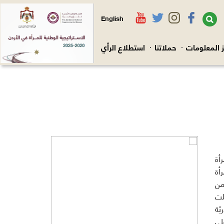
English
 المعلومات
حملاتنا
استطلاع الرأي
أة
رأة
من
لت
يّة
لى