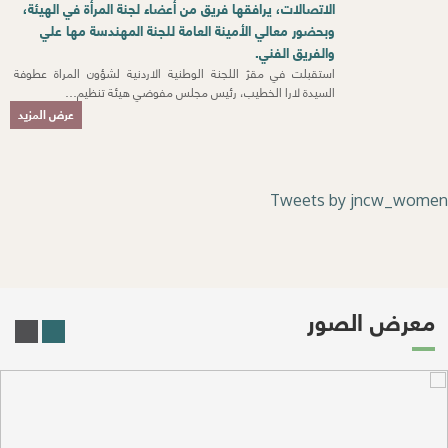
الاتصالات، يرافقها فريق من أعضاء لجنة المرأة في الهيئة،
وبحضور معالي الأمينة العامة للجنة المهندسة مها علي
والفريق الفني.
استقبلت في مقرّ اللجنة الوطنية الاردنية لشؤون المراة عطوفة
السيدة لارا الخطيب، رئيس مجلس مفوضي هيئة تنظيم…
عرض المزيد
Tweets by jncw_women
معرض الصور